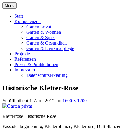
Springe
Menü
zum
Garten Landschaft Architektur Planung
WEISSER
Inhalt
Start
Denkmalpflege
Kompetenzen
LandschaftsArchitekten
Garten privat
Garten & Wohnen
Wuppertal
Garten & Spiel
Garten & Gesundheit
Garten & Denkmalpflege
Projekte
Referenzen
Presse & Publikationen
Impressum
Datenschutzerklärung
Historische Kletter-Rose
Veröffentlicht
1. April 2015
am
1600 × 1200
Kletterrose Historische Rose
Fassadenbegruenung, Kletterpflanze, Kletterrose, Duftpflanzen