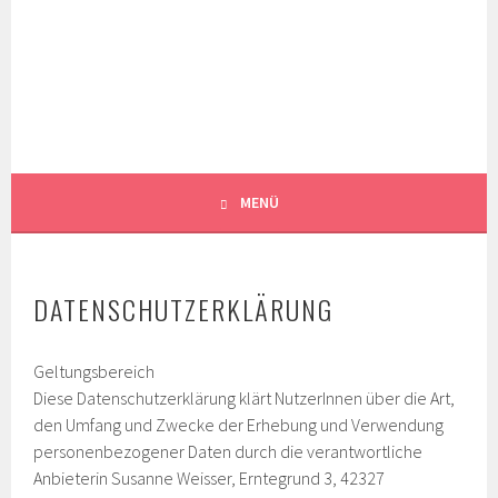
Springe
zum
WEISSER
Inhalt
GARTEN LANDSCHAFT ARCHITEKTUR PLANUNG
DENKMALPFLEGE
LANDSCHAFTSARCHITEKTEN
WUPPERTAL
MENÜ
DATENSCHUTZERKLÄRUNG
Geltungsbereich
Diese Datenschutzerklärung klärt NutzerInnen über die Art,
den Umfang und Zwecke der Erhebung und Verwendung
personenbezogener Daten durch die verantwortliche
Anbieterin Susanne Weisser, Erntegrund 3, 42327