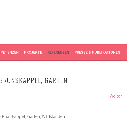
FTSARCHITEKTEN WUPPERTAL
UNG DENKMALPFLEGE
PETENZEN
PROJEKTE
REFERENZEN
PRESSE & PUBLIKATIONEN
 BRUNSKAPPEL, GARTEN
Weiter
g Brunskappel, Garten, Wildstauden