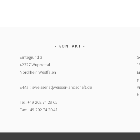
KONTAKT
Erntegrund 3
S
42327 Wuppertal
1
Nordrhein Westfalen
E
p
E-Mail: sweisser|ät|weisser-landschaft.de
V
b
Tel.: +49 202 74 29 65
Fax: +49 202 74 20 41