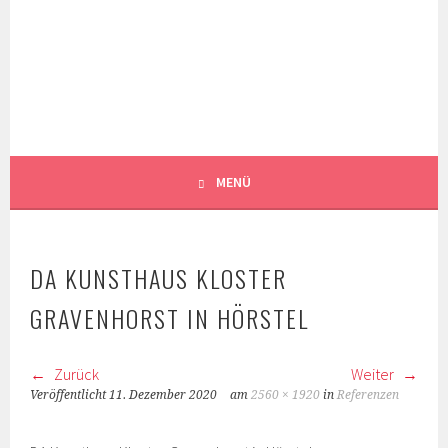
Springe
zum
WEISSER
Inhalt
GARTEN LANDSCHAFT ARCHITEKTUR PLANUNG
DENKMALPFLEGE
LANDSCHAFTSARCHITEKTEN
WUPPERTAL
MENÜ
DA KUNSTHAUS KLOSTER
GRAVENHORST IN HÖRSTEL
Zurück
Weiter
Veröffentlicht
11. Dezember 2020
am
2560 × 1920
in
Referenzen