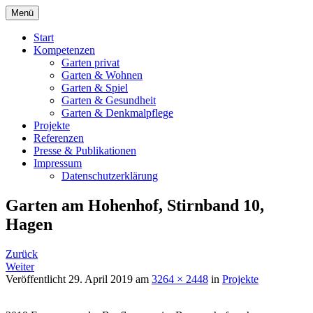
Springe
Menü
zum
Garten Landschaft Architektur Planung
WEISSER
Inhalt
Start
Denkmalpflege
Kompetenzen
LandschaftsArchitekten
Garten privat
Garten & Wohnen
Wuppertal
Garten & Spiel
Garten & Gesundheit
Garten & Denkmalpflege
Projekte
Referenzen
Presse & Publikationen
Impressum
Datenschutzerklärung
Garten am Hohenhof, Stirnband 10,
Hagen
Zurück
Weiter
Veröffentlicht
29. April 2019
am
3264 × 2448
in
Projekte